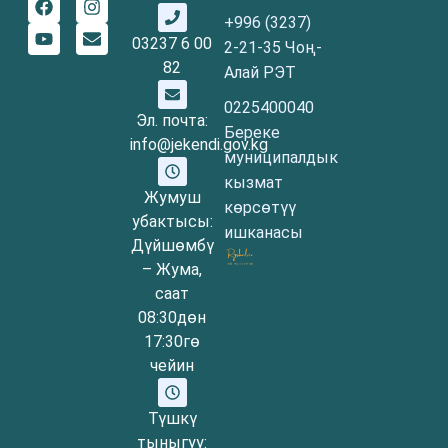
+996 (3237)
03237 6 00
2-21-35 Чоң-
82
Алай РЭТ
0225400040
Эл. почта:
Береке
info@jekendi.gov.kg
муниципалдык
кызмат
Жумуш
көрсөтүү
убактысы:
ишканасы
Дүйшөмбү
– Жума,
саат
08:30дөн
17:30гө
чейин
Түшкү
тыныгуу: