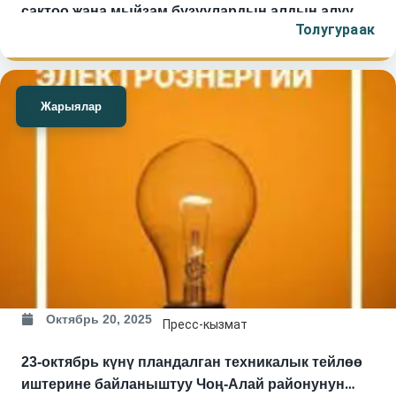
сактоо жана мыйзам бузуулардын алдын алуу
Толугураак
боюнча жарандарды жоопкерчиликке чакырат.
Жарыялар
Октябрь 20, 2025
Пресс-кызмат
23-октябрь күнү пландалган техникалык тейлөө
иштерине байланыштуу Чоң-Алай районунун