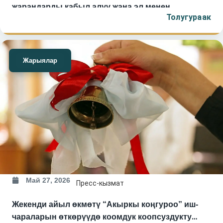
жарандарды кабыл алуу жана эл менен
Толугураак
жолугушууларды өткөрөт.
Жарыялар
Май 27, 2026
Пресс-кызмат
Жекенди айыл өкмөтү “Акыркы коңгуроо” иш-
чараларын өткөрүүдө коомдук коопсуздукту