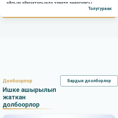
айрым аймактарында электр энергиясы
Толугураак
убактылуу өчүрүлөт.
Долбоорлор
Бардык доолборлор
Ишке ашырылып
жаткан
долбоорлор