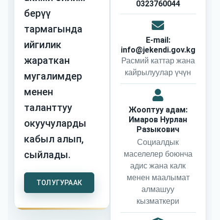
0323760044
берүү
тармагында
E-mail:
ийгилик
info@jekendi.gov.kg
жараткан
Расмий каттар жана
кайрылуулар үчүн
мугалимдер
менен
таланттуу
Жооптуу адам:
Имаров Нурлан
окуучуларды
Разыкович
кабыл алып,
Социалдык
сыйлады.
маселелер боюнча
адис жана калк
менен маалымат
ТОЛУГУРААК
алмашуу
кызматкери