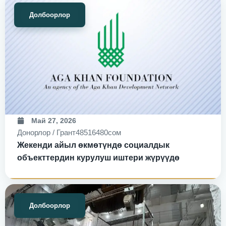
Долбоорлор
Май 27, 2026
Донорлор / Грант
48516480сом
Жекенди айыл өкмөтүндө социалдык
объекттердин курулуш иштери жүрүүдө
Долбоорлор