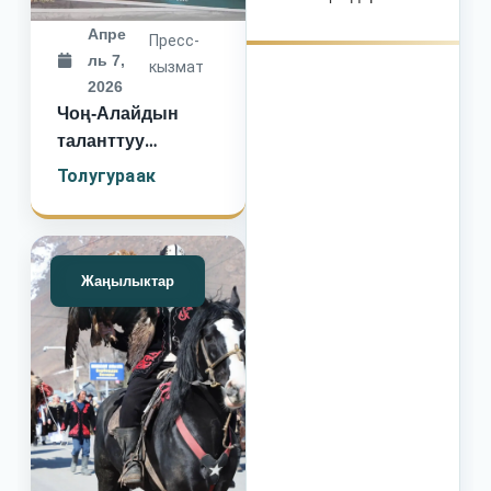
Апре
Пресс-
ль 7,
кызмат
2026
Чоң-Алайдын
таланттуу
окуучулары Ош
Толугураак
шаарында өткөн
эл аралык “BI
STYLE”
сынагында баш
Жаңылыктар
байгелерди жана
байгелүү
орундарды жеңип
алышты.