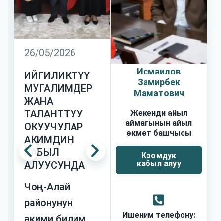
26/05/2026
Исмаилов
ИЙГИЛИКТҮҮ
Замирбек
МУГАЛИМДЕР
Маматович
ЖАНА
ТАЛАНТТУУ
Жекенди айыл
аймагынын айыл
ОКУУЧУЛАР
өкмөт башчысы
АКИМДИН
КАБЫЛ
Коомдук
кабыл алуу
АЛУУСУНДА
Чоң-Алай
районунун
Ишеним телефону:
акими билим