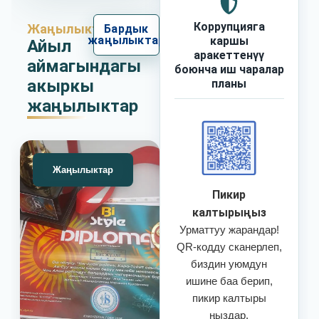
Коррупцияга
Жаңылыктар
Бардык
жаңылыктар
каршы
Айыл
аракеттенүү
аймагындагы
боюнча иш чаралар
акыркы
планы
жаңылыктар
Жаңылыктар
Пикир
калтырыңыз
Урматтуу жарандар!
QR-кодду сканерлеп,
биздин уюмдун
ишине баа берип,
пикир калтыры
ңыздар.