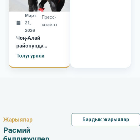
Март
Пресс-
21,
кызмат
2026
Чоң-Алай
районунда
Нооруз майрамы
Толугураак
Дароот-
Коргондон
башталып,
Жекенди жана
Кашка-Суу айыл
өкмөттөрүндө
улуттук салт-
санаа, оюн-зоок
Жарыялар
Бардык жарыялар
жана концерттик
Расмий
программалар
билдирүүлөр
менен