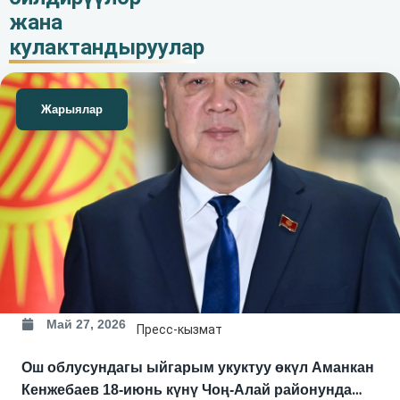
жана
улантылды.
кулактандыруулар
Жарыялар
Май 27, 2026
Пресс-кызмат
Ош облусундагы ыйгарым укуктуу өкүл Аманкан
Кенжебаев 18-июнь күнү Чоң-Алай районунда