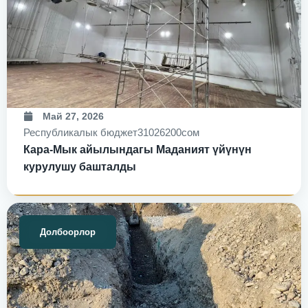
Май 27, 2026
Республикалык бюджет
31026200сом
Кара-Мык айылындагы Маданият үйүнүн
курулушу башталды
Долбоорлор