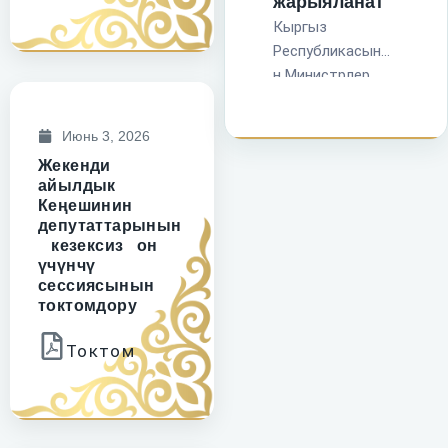
жарыяланат
Кыргыз
Республикасыны
н Министрлер
Кабинетине
караштуу
Июнь 3, 2026
Мамлекеттик
Жекенди
кызмат жана
айылдык
жергиликтүү өз
Кеңешинин
алдынча
депутаттарынын
башкаруу иштери
кезексиз он
үчүнчү
боюнча
сессиясынын
мамлекеттик
токтомдору
агенттиги
Кыргыз
Токтом
Республикасыны
н Президентинин
2025-жылдын