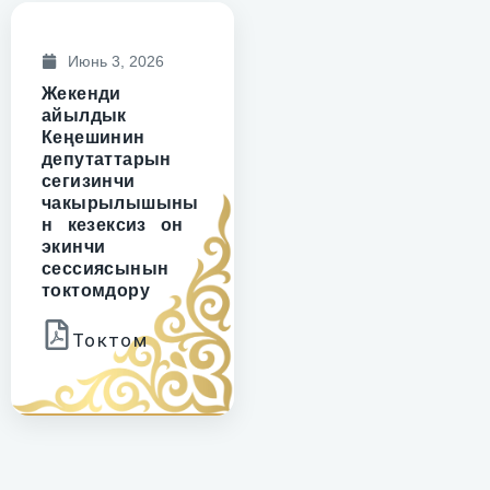
Июнь 3, 2026
Жекенди
айылдык
Кеңешинин
депутаттарын
сегизинчи
чакырылышыны
н кезексиз он
экинчи
сессиясынын
токтомдору
Токтом