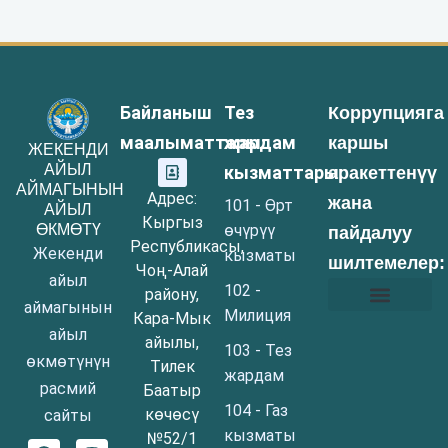
Байланыш
Тез
Коррупцияга
маалыматтары:
жардам
каршы
ЖЕКЕНДИ
АЙЫЛ
кызматтары:
аракеттенүү
АЙМАГЫНЫН
Адрес:
жана
101 - Өрт
АЙЫЛ
Кыргыз
ӨКМӨТҮ
өчүрүү
пайдалуу
Республикасы,
Жекенди
кызматы
шилтемелер:
Чоң-Алай
айыл
102 -
району,
аймагынын
Милиция
Кара-Мык
Коррупцияга каршы аракеттенүү жөнүндө маалымат
Муниципалдык кызмат акылары
Бош кызмат орундар
Суроо–Жооп FAQ
Сайттын картасы
айыл
айылы,
103 - Тез
өкмөтүнүн
Тилек
жардам
расмий
Баатыр
104 - Газ
көчөсү
сайты
кызматы
№52/1