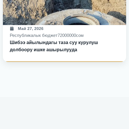
Май 27, 2026
Республикалык бюджет
72000000сом
Шибээ айылындагы таза суу курулуш
долбоору ишке ашырылууда