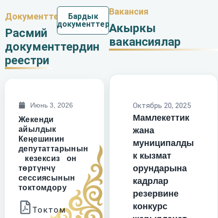
Вакансия
Документтер
Бардык
документтер
Акыркы
Расмий
вакансиялар
документтердин
реестри
Июнь 3, 2026
Октябрь 20, 2025
Мамлекеттик
Жекенди
айылдык
жана
Кеңешинин
муниципалды
депутаттарынын
к кызмат
кезексиз он
орундарына
төртүнчү
сессиясынын
кадрлар
токтомдору
резервине
конкурс
Токтом